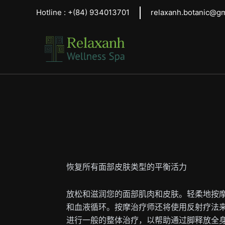
跳
Hotline :
+(84)
934013701
relaxanh.botanic@g
至
内
容
恢复所有面部皮肤类型的平衡活力
放松和滋润您的面部肌肉和皮肤。轻柔地按
和血液循环。按摩治疗师还将使用反射疗法
进行一般的整体治疗，以帮助通过脚释放全