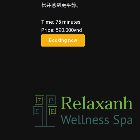
松并感到更平静。
Time: 75 minutes
Price: 590.000vnd
Booking now