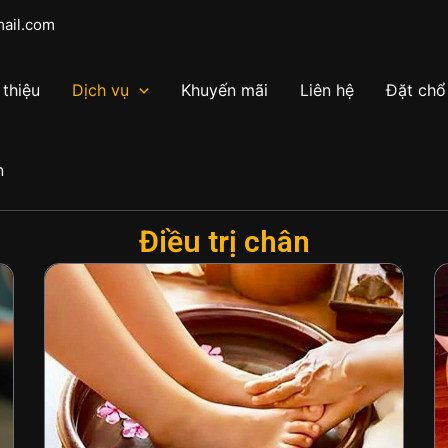
mail.com
 thiệu
Dịch vụ
Khuyến mãi
Liên hệ
Đặt chổ
n
Điều trị chân