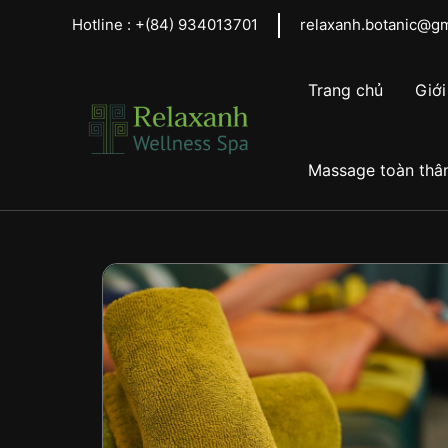
Skip
Hotline :
+(84)
934013701
relaxanh.botanic@g
to
content
Trang chủ
Giới
Massage toàn thâ