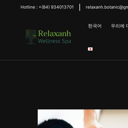
콘
Hotline :
+(84)
934013701
relaxanh.botanic@g
텐
츠
로
한국어
우리에 
건
너
뛰
기