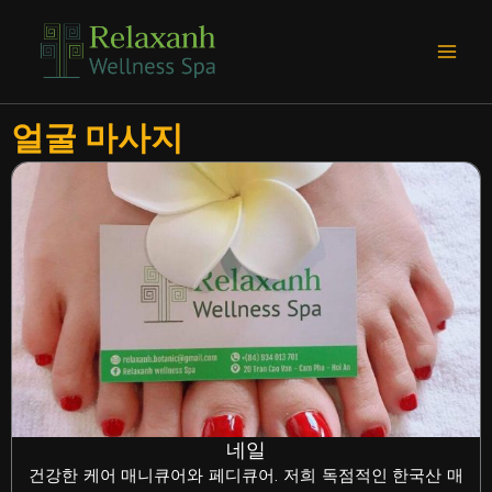
콘
Main
텐
Men
츠
로
건
얼굴 마사지
너
뛰
기
네일
건강한 케어 매니큐어와 페디큐어. 저희 독점적인 한국산 매