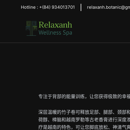
跳
Hotline :
+(84)
934013701
relaxanh.botanic@g
至
内
容
专注于背部的能量训练，让您获得极致的幸
深层温暖的竹子卷可释放足部、腿部、颈部
荷醇、樟脑和越南罗勒等古老香膏进行深度
疗是越南的特色，可让您脚底放松、神清气爽、