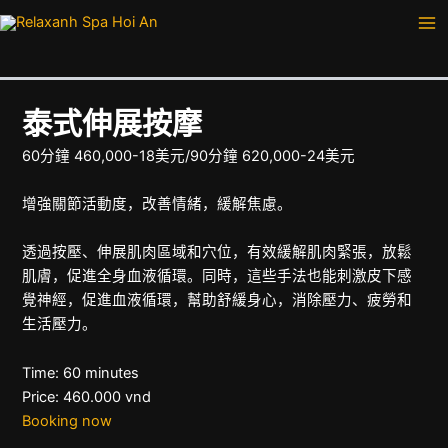
跳
Ma
至
Me
内
容
泰式伸展按摩
60分鐘 460,000-18美元/90分鐘 620,000-24美元
增強關節活動度，改善情緒，緩解焦慮。
透過按壓、伸展肌肉區域和穴位，有效緩解肌肉緊張，放鬆
肌膚，促進全身血液循環。同時，這些手法也能刺激皮下感
覺神經，促進血液循環，幫助舒緩身心，消除壓力、疲勞和
生活壓力。
Time: 60 minutes
Price: 460.000 vnd
Booking now