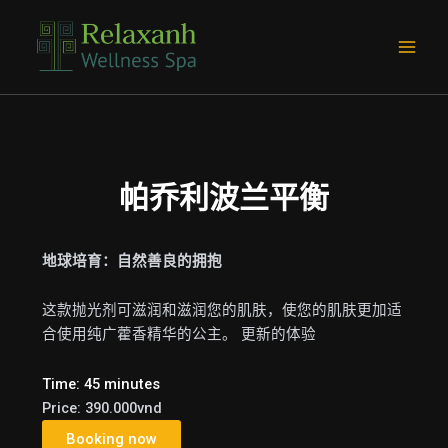
跳
Main
至
Men
内
容
帕乔利波兰平衡
地球培育：自然善良的拥抱
这款抛光剂可滋润和滋润您的肌肤，使您的肌肤更加适
合使用纯广藿香精华的公主。 更新的体验
Time: 45 minutes
Price: 390.000vnd
Booking now