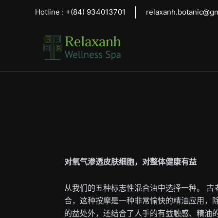
跳
Hotline :
+(84)
934013701
relaxanh.botanic@g
至
内
容
对氧气渗透皮肤细胞，对整体健康有益
从我们的五种标志性混合油中选择一种。 古
合，这种按摩是一种非常愉快的精油应用，
的益处外，还结合了人手的有益触感、精油