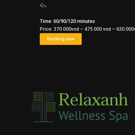
心。
Time: 60/90/120 minutes
Price: 370.000vnd – 475.000 vnd – 630.000
Booking now