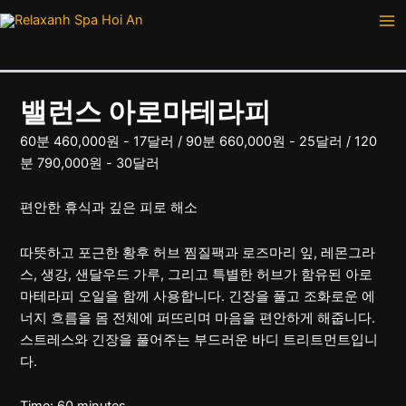
콘
Ma
텐
Me
츠
로
건
밸런스 아로마테라피
너
뛰
60분 460,000원 ​​- 17달러 / 90분 660,000원 ​​- 25달러 / 120
기
분 790,000원 ​​- 30달러
편안한 휴식과 깊은 피로 해소
따뜻하고 포근한 황후 허브 찜질팩과 로즈마리 잎, 레몬그라
스, 생강, 샌달우드 가루, 그리고 특별한 허브가 함유된 아로
마테라피 오일을 함께 사용합니다. 긴장을 풀고 조화로운 에
너지 흐름을 몸 전체에 퍼뜨리며 마음을 편안하게 해줍니다.
스트레스와 긴장을 풀어주는 부드러운 바디 트리트먼트입니
다.