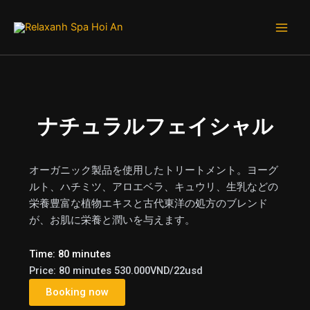
内
Main
容
Men
を
ス
キ
ッ
プ
ナチュラルフェイシャル
オーガニック製品を使用したトリートメント。ヨーグ
ルト、ハチミツ、アロエベラ、キュウリ、生乳などの
栄養豊富な植物エキスと古代東洋の処方のブレンド
が、お肌に栄養と潤いを与えます。
Time: 80 minutes
Price: 80 minutes 530.000VND/22usd
Booking now