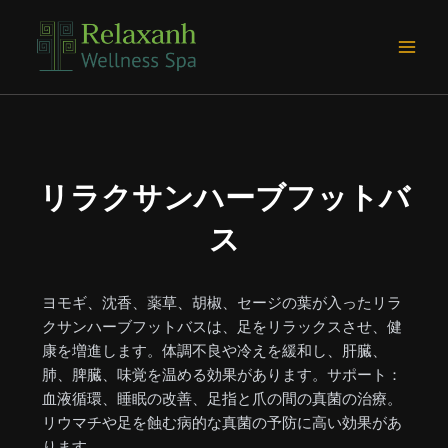
内
Main
容
Men
を
ス
キ
ッ
プ
リラクサンハーブフットバ
ス
ヨモギ、沈香、薬草、胡椒、セージの葉が入ったリラ
クサンハーブフットバスは、足をリラックスさせ、健
康を増進します。体調不良や冷えを緩和し、肝臓、
肺、脾臓、味覚を温める効果があります。サポート：
血液循環、睡眠の改善、足指と爪の間の真菌の治療。
リウマチや足を蝕む病的な真菌の予防に高い効果があ
ります。