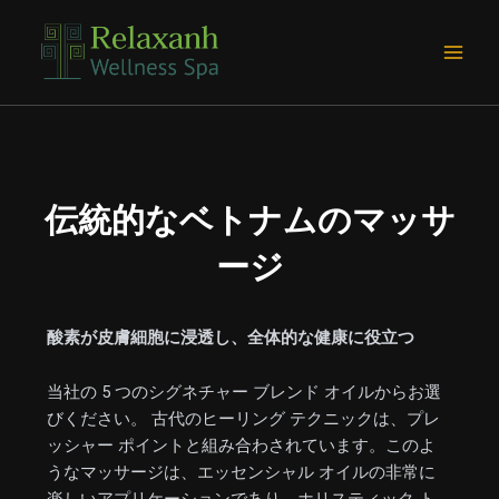
内
Main
容
Men
を
ス
キ
ッ
プ
伝統的なベトナムのマッサ
ージ
酸素が皮膚細胞に浸透し、全体的な健康に役立つ
当社の 5 つのシグネチャー ブレンド オイルからお選
びください。 古代のヒーリング テクニックは、プレ
ッシャー ポイントと組み合わされています。このよ
うなマッサージは、エッセンシャル オイルの非常に